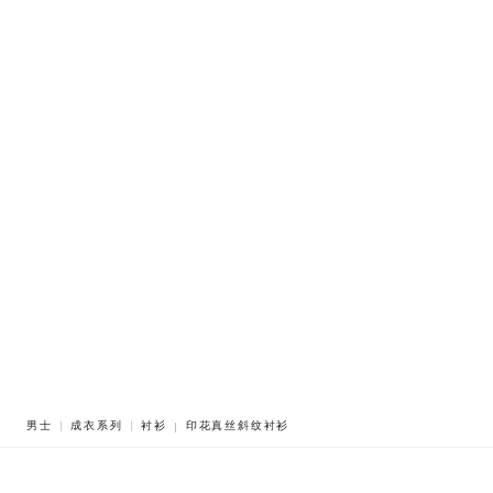
BREADCRUMB.ADA.LABEL.CURRENT
男士
成衣系列
衬衫
印花真丝斜纹衬衫