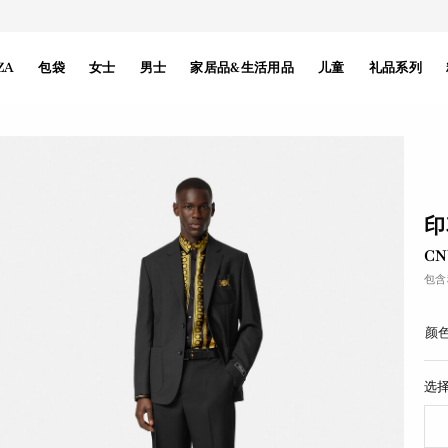
ZA
包袋
女士
男士
家居品&生活用品
儿童
礼品系列
印
CN
包含
颜色
选择