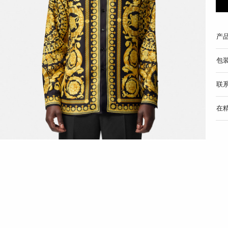
产
包
联
在