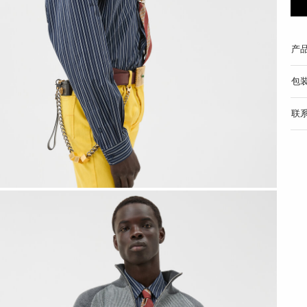
产
包
联