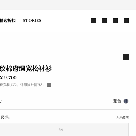
精选折扣
STORIES
纹棉府绸宽松衬衫
¥ 9,700
税费和关税。适用除外情况*。
:
蓝色
尺码:
尺码指南
44