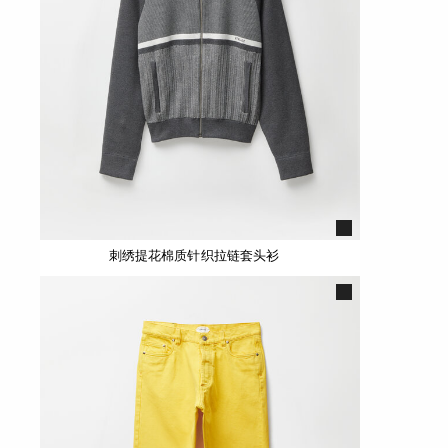
刺绣提花棉质针织拉链套头衫