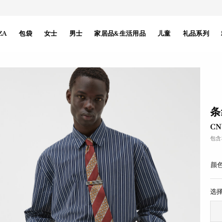
ZA
包袋
女士
男士
家居品&生活用品
儿童
礼品系列
条
CN
包含
颜色
选择