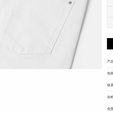
产
包
联
在
负