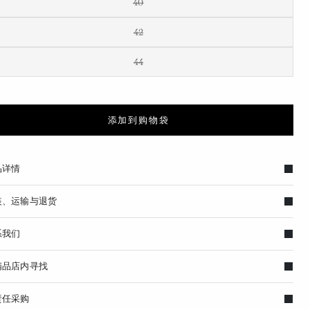
40
42
44
添加到购物袋
品详情
装、运输与退货
系我们
精品店内寻找
责任采购