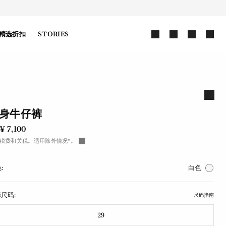
精选折扣
STORIES
身牛仔裤
¥ 7,100
税费和关税。适用除外情况*。
:
白色
尺码:
尺码指南
29