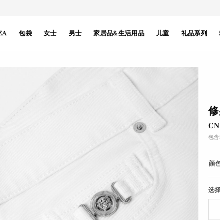
ZA
包袋
女士
男士
家居品&生活用品
儿童
礼品系列
修
CN
包含
颜色
选择