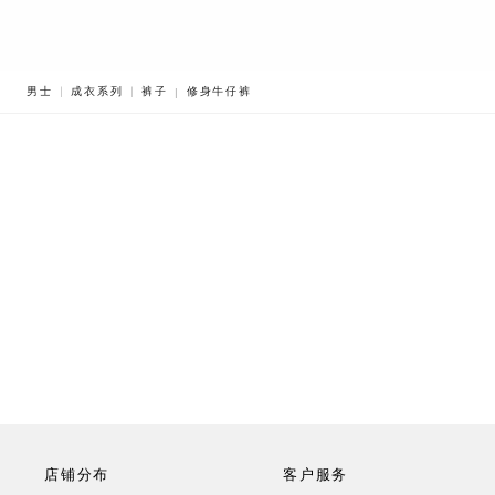
BREADCRUMB.ADA.LABEL.CURRENT
男士
成衣系列
裤子
修身牛仔裤
店铺分布
客户服务