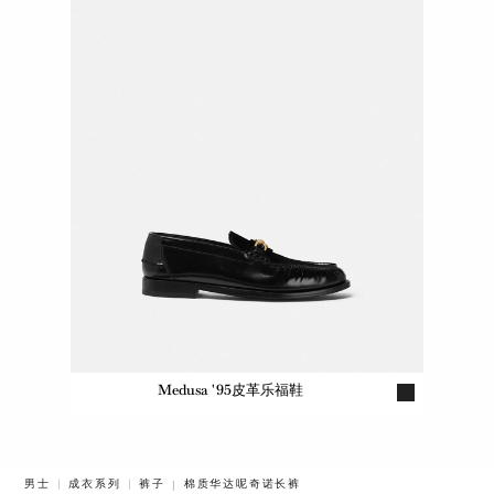
Medusa '95皮革乐福鞋
BREADCRUMB.ADA.LABEL.CURRENT
男士
成衣系列
裤子
棉质华达呢奇诺长裤