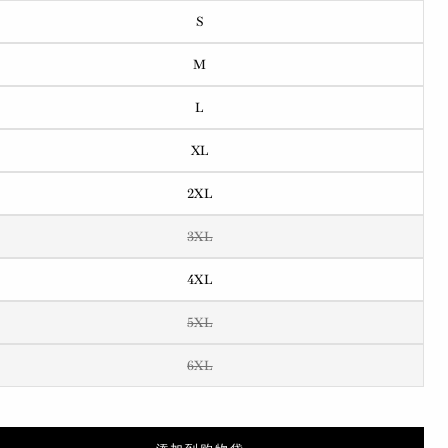
S
M
L
XL
2XL
3XL
4XL
5XL
6XL