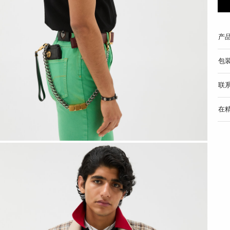
产
包
联
在