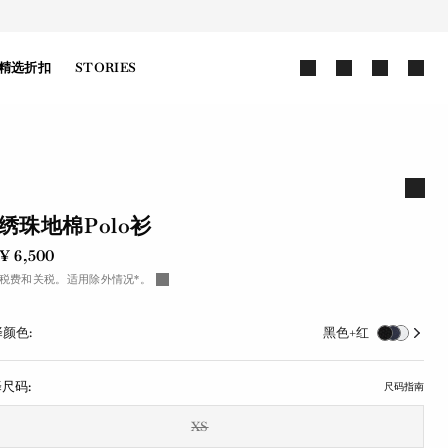
精选折扣
STORIES
绣珠地棉Polo衫
¥ 6,500
税费和关税。适用除外情况*。
颜色:
黑色+红
尺码:
尺码指南
XS