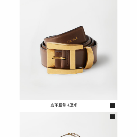
皮革腰带 4厘米