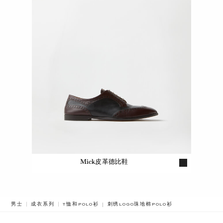
Mick皮革德比鞋
BREADCRUMB.ADA.LABEL.CURRENT
男士
成衣系列
T恤和POLO衫
刺绣LOGO珠地棉POLO衫