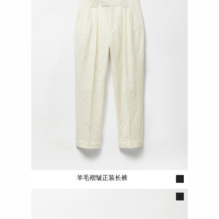
羊毛褶皱正装长裤