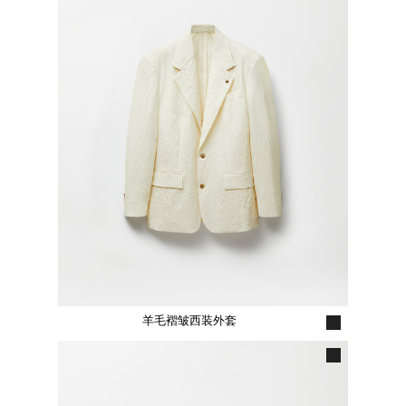
羊毛褶皱西装外套