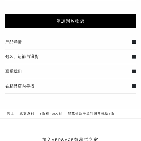
添加到购物袋
产品详情
包装、运输与退货
联系我们
在精品店内寻找
BREADCRUMB.ADA.LABEL.CURRENT
男士
成衣系列
T恤和POLO衫
印花棉质平纹针织常规版T恤
加入VERSACE范思哲之家