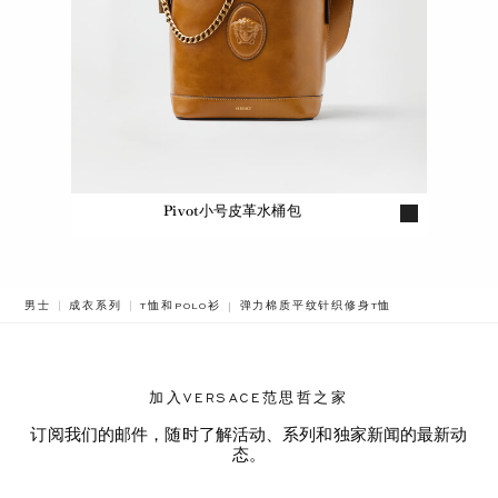
Pivot小号皮革水桶包
BREADCRUMB.ADA.LABEL.CURRENT
男士
成衣系列
T恤和POLO衫
弹力棉质平纹针织修身T恤
加入VERSACE范思哲之家
订阅我们的邮件，随时了解活动、系列和独家新闻的最新动
态。