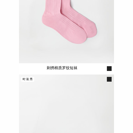
刺绣棉质罗纹短袜
时装秀