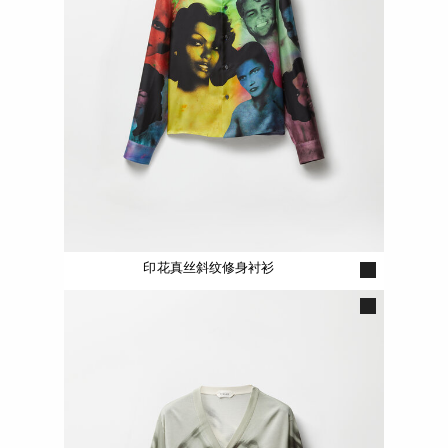
印花真丝斜纹修身衬衫