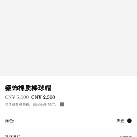
缀饰棉质棒球帽
之前是
现在是
CN¥ 5,000
CN¥ 2,500
包含税费和关税。适用除外情况*。
颜色:
黑色