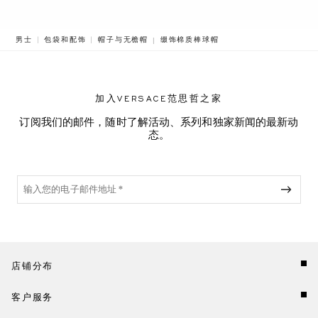
BREADCRUMB.ADA.LABEL.CURRENT
男士
包袋和配饰
帽子与无檐帽
缀饰棉质棒球帽
加入VERSACE范思哲之家
订阅我们的邮件，随时了解活动、系列和独家新闻的最新动
态。
店铺分布
客户服务