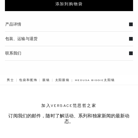
添加到购物袋
产品详情
包装、运输与退货
联系我们
BREADCRUMB.ADA.LABEL.CURREN
男士
包袋和配饰
眼镜
太阳眼镜
MEDUSA BIGGIE太阳镜
加入VERSACE范思哲之家
订阅我们的邮件，随时了解活动、系列和独家新闻的最新动
态。