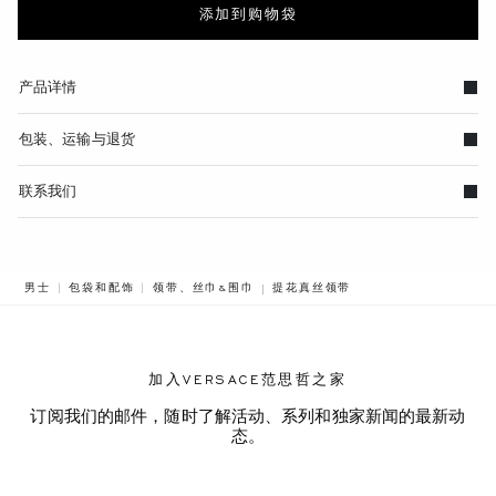
添加到购物袋
产品详情
包装、运输与退货
联系我们
BREADCRUMB.ADA.LABEL.CURRE
男士
包袋和配饰
领带、丝巾&围巾
提花真丝领带
加入VERSACE范思哲之家
订阅我们的邮件，随时了解活动、系列和独家新闻的最新动
态。