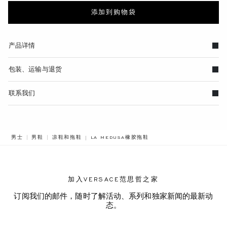
添加到购物袋
产品详情
包装、运输与退货
联系我们
BREADCRUMB.ADA.LABEL.CURRENT
男士
男鞋
凉鞋和拖鞋
LA MEDUSA橡胶拖鞋
加入VERSACE范思哲之家
订阅我们的邮件，随时了解活动、系列和独家新闻的最新动
态。