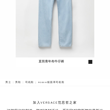
直筒青年布牛仔裤
BREADCRUMB.ADA.LABEL.CURRENT
男士
男鞋
司机鞋
ROBIN绒面革司机鞋
加入VERSACE范思哲之家