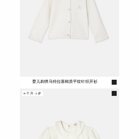
婴儿刺绣马特拉塞棉质平纹针织开衫
6个月-3岁