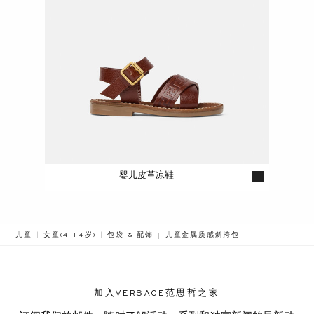
婴儿皮革凉鞋
BREADCRUMB.ADA.LABEL.CURRENT
儿童
女童(4-14岁)
包袋 & 配饰
儿童金属质感斜挎包
加入VERSACE范思哲之家