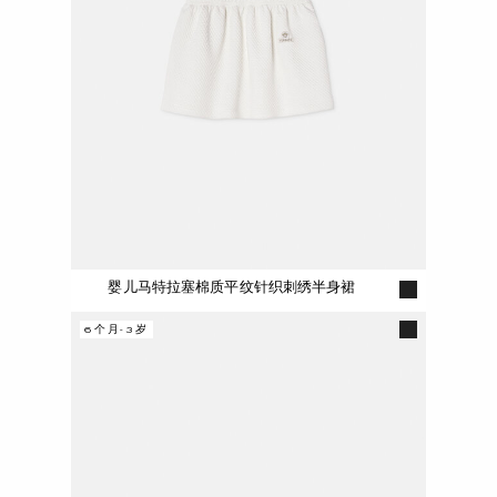
婴儿马特拉塞棉质平纹针织刺绣半身裙
6个月-3岁