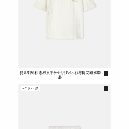
婴儿刺绣标志棉质平纹针织 Polo 衫与提花短裤套
装
6个月-3岁