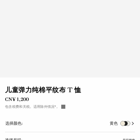
儿童弹力纯棉平纹布 T 恤
CN¥ 1,200
包含税费和关税。适用除外情况*。
选择颜色:
黄色