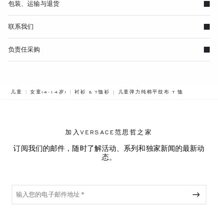
包装、运输与退货
联系我们
负责任采购
BREADCRUMB.ADA.LABEL.CURREN
儿童
女童(4-14岁)
衬衫 & T恤衫
儿童弹力纯棉平纹布 T 恤
加入VERSACE范思哲之家
订阅我们的邮件，随时了解活动、系列和独家新闻的最新动
态。