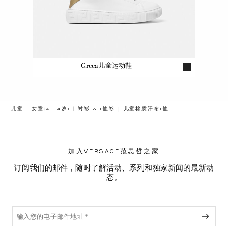
Greca儿童运动鞋
BREADCRUMB.ADA.LABEL.CURREN
儿童
女童(4-14岁)
衬衫 & T恤衫
儿童棉质汗布T恤
加入VERSACE范思哲之家
订阅我们的邮件，随时了解活动、系列和独家新闻的最新动
态。