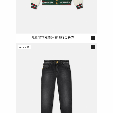
儿童印花棉质汗布飞行员夹克
6-14岁