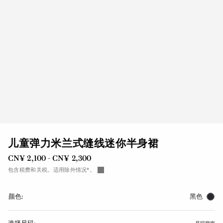
儿童弹力米兰式缝线迷你半身裙
CN¥ 2,100
CN¥ 2,300
-
到
包含税费和关税。适用除外情况*。
颜色:
黑色