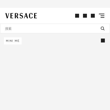
VERSACE | 主页
MINI ME