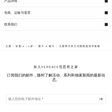
产品详情
包装、运输与退货
联系我们
BREADCRUMB.ADA.LABEL.CURRENT
儿童
女童(4-14岁)
裤子 & 裙子
儿童弹力米兰式缝线迷你半身裙
加入VERSACE范思哲之家
订阅我们的邮件，随时了解活动、系列和独家新闻的最新动
态。