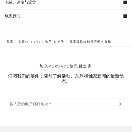
包装、运输与退货
联系我们
BREADCRUMB.ADA.LABEL.CURRENT
儿童
女童(4-14岁)
裤子 & 裙子
儿童微格纹棉质府绸半身裙
加入VERSACE范思哲之家
订阅我们的邮件，随时了解活动、系列和独家新闻的最新动
态。