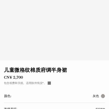
儿童微格纹棉质府绸半身裙
CN¥ 2,700
包含税费和关税。适用除外情况*。
颜色:
灰色