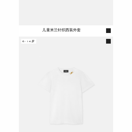
儿童米兰针织西装外套
6-14岁