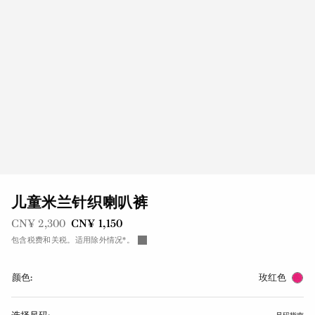
儿童米兰针织喇叭裤
之前是
现在是
CN¥ 2,300
CN¥ 1,150
包含税费和关税。适用除外情况*。
颜色:
玫红色