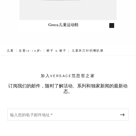
Greca儿童运动鞋
BREADCRUMB.ADA.LABEL.CURRENT
儿童
女童(4-14岁)
裤子 & 裙子
儿童米兰针织喇叭裤
加入VERSACE范思哲之家
订阅我们的邮件，随时了解活动、系列和独家新闻的最新动
态。