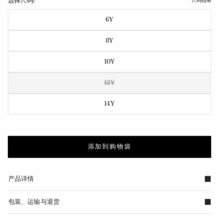
选择尺码:
尺码指南
6Y
8Y
10Y
12Y
14Y
添加到购物袋
产品详情
包装、运输与退货