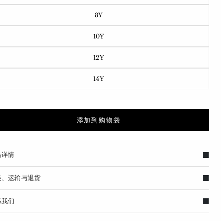
8Y
10Y
12Y
14Y
添加到购物袋
品详情
装、运输与退货
系我们