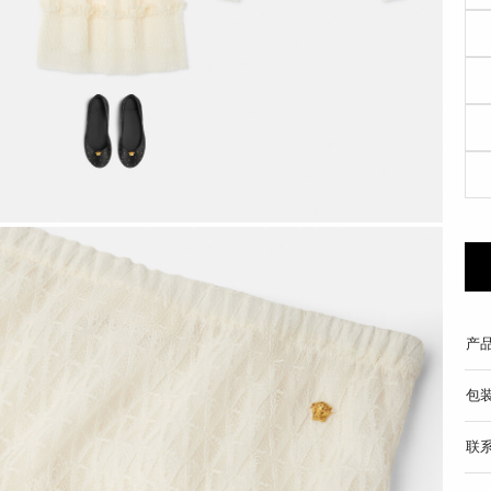
产
包
联