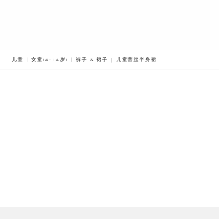
BREADCRUMB.ADA.LABEL.CURREN
儿童
女童(4-14岁)
裤子 & 裙子
儿童蕾丝半身裙