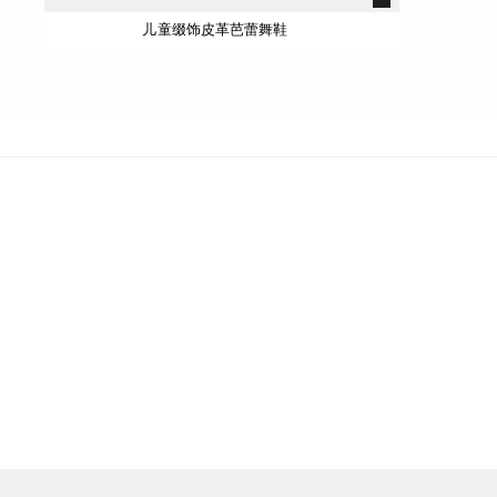
儿童缀饰皮革芭蕾舞鞋