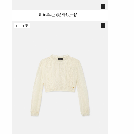
儿童羊毛混纺针织开衫
6-14岁