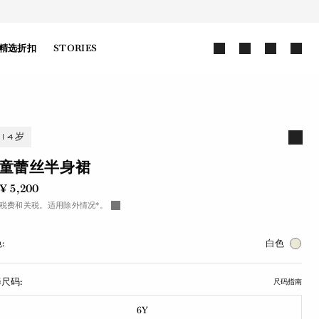
精选折扣
STORIES
-14岁
童蕾丝半身裙
¥ 5,200
税费和关税。适用除外情况*。
:
白色
尺码:
尺码指南
6Y