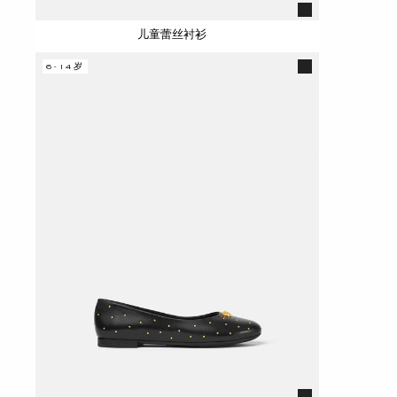
儿童蕾丝衬衫
6-14岁