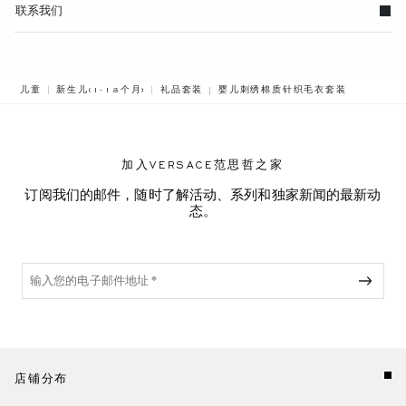
联系我们
BREADCRUMB.ADA.LABEL.CURREN
儿童
新生儿(1-18个月)
礼品套装
婴儿刺绣棉质针织毛衣套装
加入VERSACE范思哲之家
订阅我们的邮件，随时了解活动、系列和独家新闻的最新动
态。
店铺分布