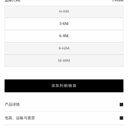
选择尺码:
尺码指南
0-3M
3-6M
6-9M
9-12M
12-18M
添加到购物袋
产品详情
包装、运输与退货