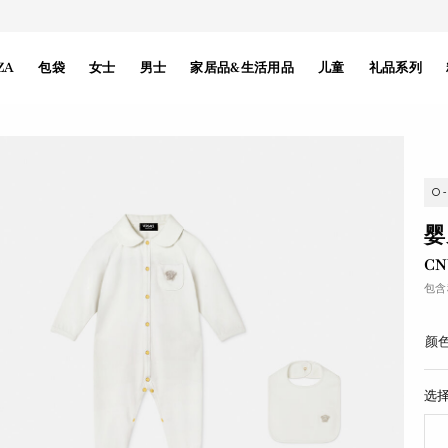
ZA
包袋
女士
男士
家居品&生活用品
儿童
礼品系列
0
婴
CN
包含
颜色
选择