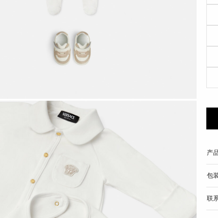
产
包
联