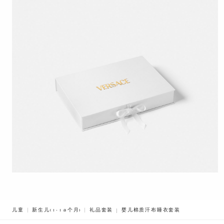
BREADCRUMB.ADA.LABEL.CURREN
儿童
新生儿(1-18个月)
礼品套装
婴儿棉质汗布睡衣套装