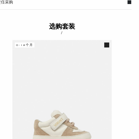
责任采购
选购套装
/
0-18个月