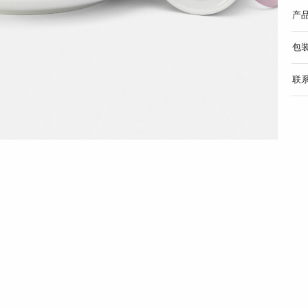
产
包
联