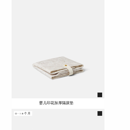
婴儿印花加厚隔尿垫
0-18个月