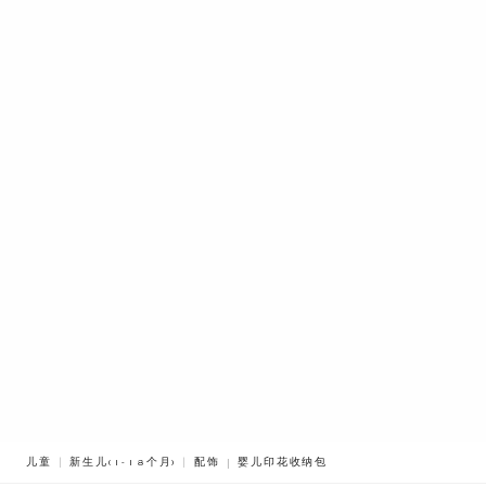
BREADCRUMB.ADA.LABEL.CURRENT
儿童
新生儿(1-18个月)
配饰
婴儿印花收纳包