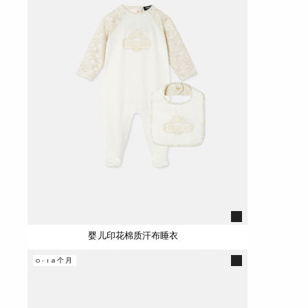
婴儿印花棉质汗布睡衣
0-18个月