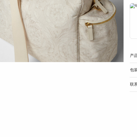
产
包
联