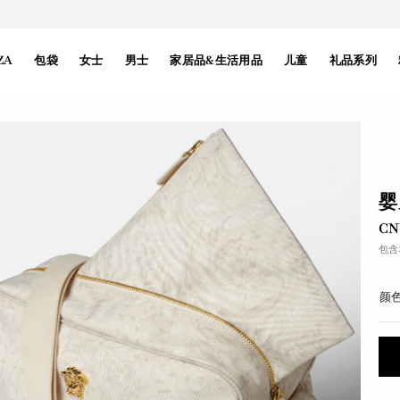
ZA
包袋
女士
男士
家居品&生活用品
儿童
礼品系列
婴
CN
包含
颜色