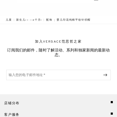
BREADCRUMB.ADA.LABEL.CURRENT
儿童
新生儿(1-18个月)
配饰
婴儿印花纯棉平纹针织帽
加入VERSACE范思哲之家
订阅我们的邮件，随时了解活动、系列和独家新闻的最新动
态。
店铺分布
客户服务