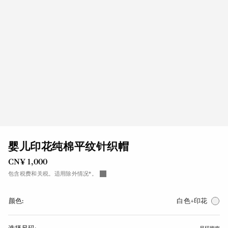
婴儿印花纯棉平纹针织帽
CN¥ 1,000
包含税费和关税。适用除外情况*。
颜色:
白色+印花