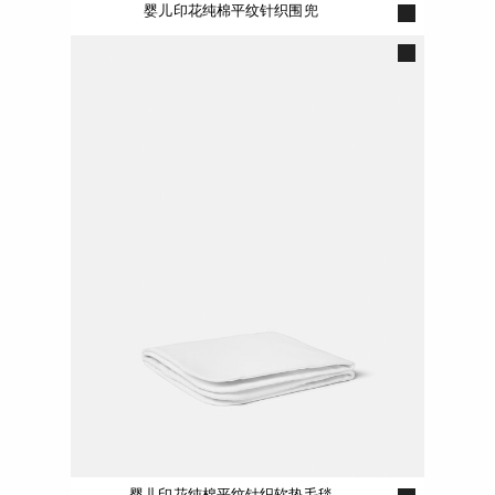
婴儿印花纯棉平纹针织围兜
婴儿印花纯棉平纹针织软垫毛毯