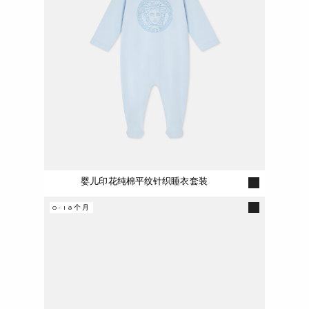
婴儿印花纯棉平纹针织睡衣套装
0-18个月