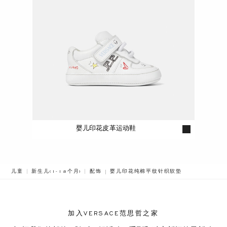
婴儿印花皮革运动鞋
BREADCRUMB.ADA.LABEL.CURRENT
儿童
新生儿(1-18个月)
配饰
婴儿印花纯棉平纹针织软垫
加入VERSACE范思哲之家