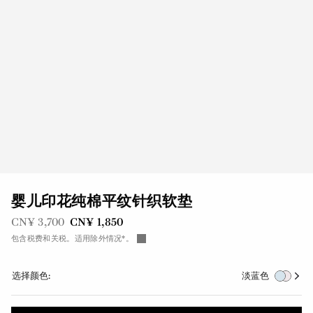
婴儿印花纯棉平纹针织软垫
之前是
现在是
CN¥ 3,700
CN¥ 1,850
包含税费和关税。适用除外情况*。
选择颜色:
淡蓝色