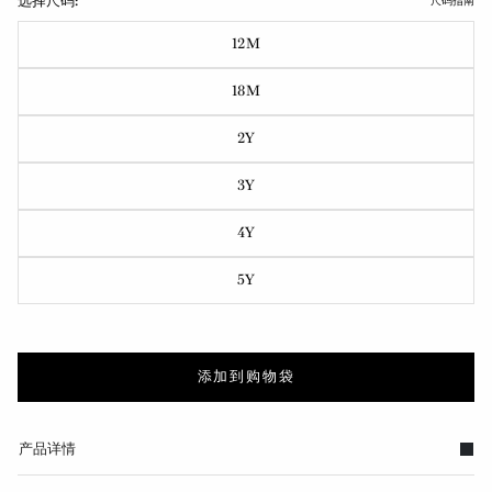
选择尺码:
尺码指南
12M
18M
2Y
3Y
4Y
5Y
添加到购物袋
产品详情