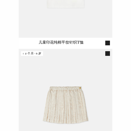
儿童印花纯棉平纹针织T恤
12个月-5岁