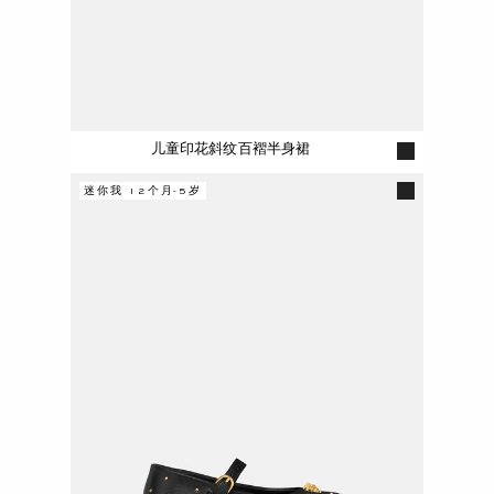
儿童印花斜纹百褶半身裙
迷你我 12个月-5岁