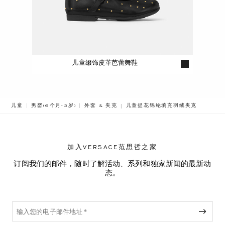
儿童缀饰皮革芭蕾舞鞋
BREADCRUMB.ADA.LABEL.CURRE
儿童
男婴(6个月-3岁)
外套 & 夹克
儿童提花锦纶填充羽绒夹克
加入VERSACE范思哲之家
订阅我们的邮件，随时了解活动、系列和独家新闻的最新动
态。