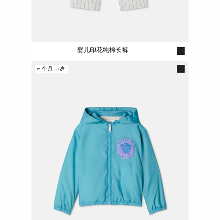
婴儿印花纯棉长裤
6个月-3岁