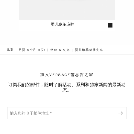
婴儿皮革凉鞋
BREADCRUMB.ADA.LABEL.CURRE
儿童
男婴(6个月-3岁)
外套 & 夹克
婴儿印花棉质夹克
加入VERSACE范思哲之家
订阅我们的邮件，随时了解活动、系列和独家新闻的最新动
态。