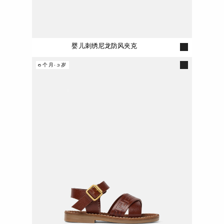
婴儿刺绣尼龙防风夹克
6个月-3岁