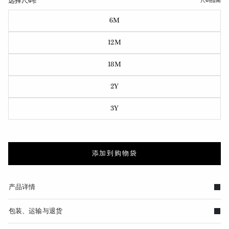
选择尺码:
尺码指南
6M
12M
18M
2Y
3Y
添加到购物袋
产品详情
包装、运输与退货