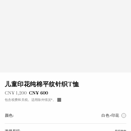
儿童印花纯棉平纹针织T恤
之前是
现在是
CN¥ 1,200
CN¥ 600
包含税费和关税。适用除外情况*。
颜色:
白色+印花