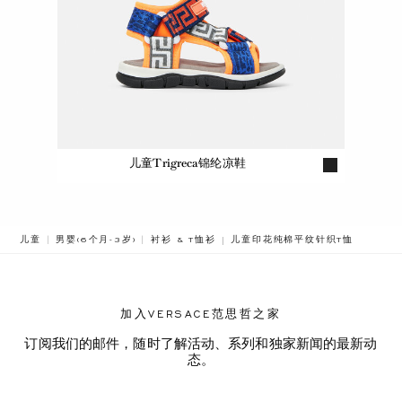
儿童Trigreca锦纶凉鞋
BREADCRUMB.ADA.LABEL.CURR
儿童
男婴(6个月-3岁)
衬衫 & T恤衫
儿童印花纯棉平纹针织T恤
加入VERSACE范思哲之家
订阅我们的邮件，随时了解活动、系列和独家新闻的最新动
态。