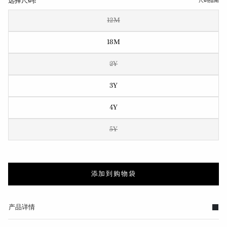
选择尺码:
尺码指南
12M
18M
2Y
3Y
4Y
5Y
添加到购物袋
产品详情