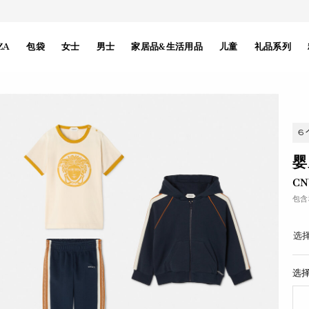
ZA
包袋
女士
男士
家居品&生活用品
儿童
礼品系列
6
婴
CN
包含
选择
选择