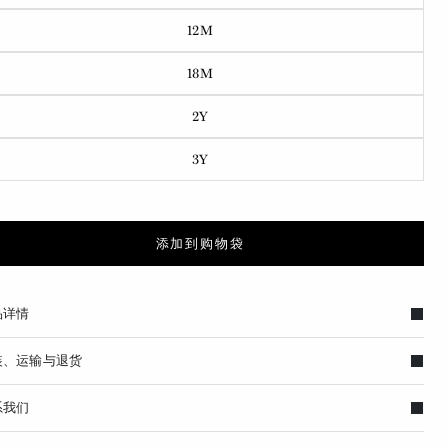
12M
18M
2Y
3Y
添加到购物袋
品详情
装、运输与退货
系我们