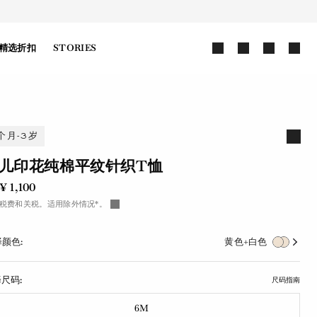
精选折扣
STORIES
个月-3岁
儿印花纯棉平纹针织T恤
¥ 1,100
税费和关税。适用除外情况*。
颜色:
黄色+白色
尺码:
尺码指南
6M