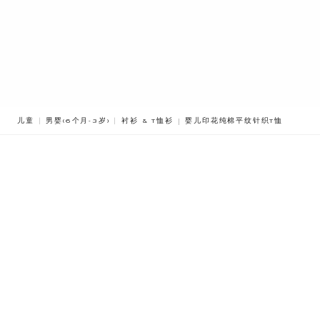
BREADCRUMB.ADA.LABEL.CURR
儿童
男婴(6个月-3岁)
衬衫 & T恤衫
婴儿印花纯棉平纹针织T恤