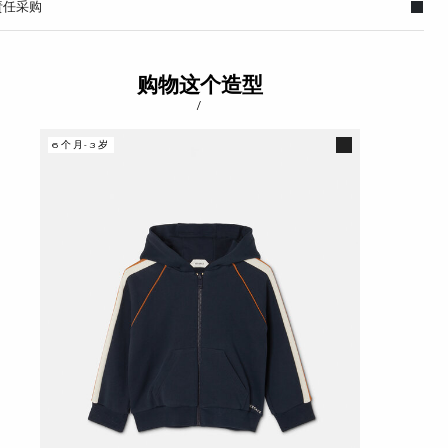
责任采购
购物这个造型
/
6个月-3岁