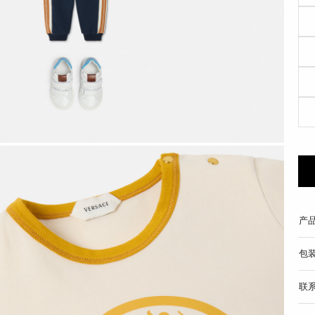
产
包
联