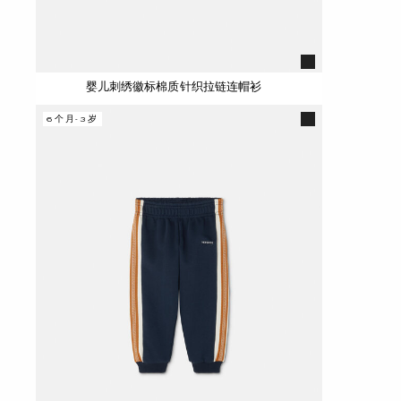
婴儿刺绣徽标棉质针织拉链连帽衫
6个月-3岁