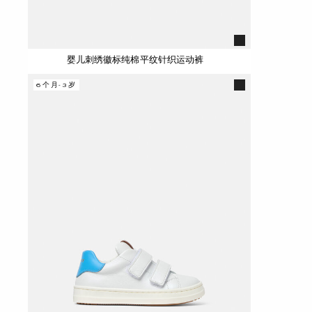
婴儿刺绣徽标纯棉平纹针织运动裤
6个月-3岁