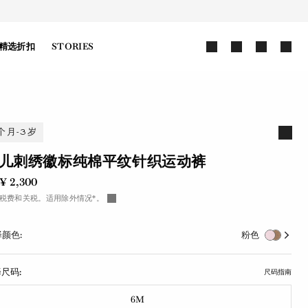
精选折扣
STORIES
个月-3岁
儿刺绣徽标纯棉平纹针织运动裤
¥ 2,300
税费和关税。适用除外情况*。
颜色:
粉色
尺码:
尺码指南
6M