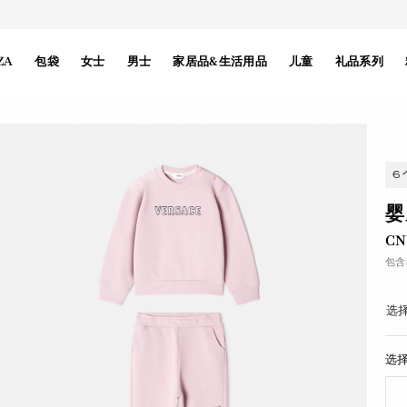
ZA
包袋
女士
男士
家居品&生活用品
儿童
礼品系列
6
婴
CN
包含
选择
选择