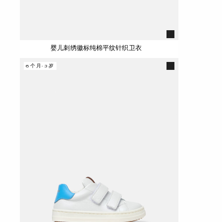
婴儿刺绣徽标纯棉平纹针织卫衣
6个月-3岁