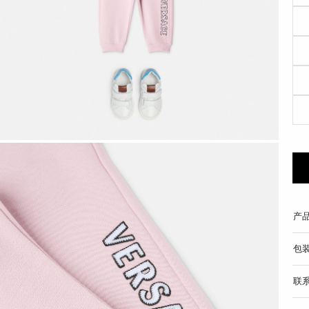
产
包
联