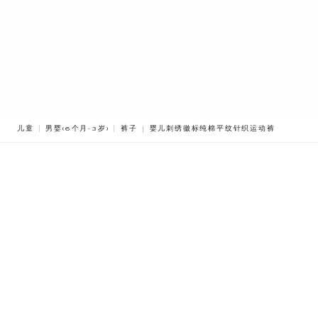
BREADCRUMB.ADA.LABEL.CURRENT
儿童
男婴(6个月-3岁)
裤子
婴儿刺绣徽标纯棉平纹针织运动裤