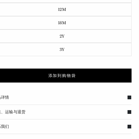
12M
18M
2Y
3Y
添加到购物袋
品详情
装、运输与退货
系我们