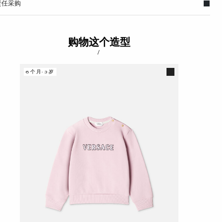
责任采购
购物这个造型
/
6个月-3岁