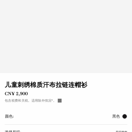
儿童刺绣棉质汗布拉链连帽衫
CN¥ 2,900
包含税费和关税。适用除外情况*。
颜色:
黑色