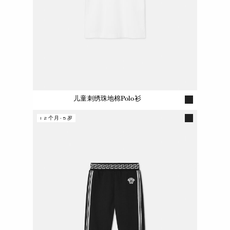
儿童刺绣珠地棉Polo衫
12个月-5岁