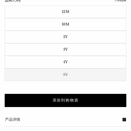
选择尺码:
尺码指南
12M
18M
2Y
3Y
4Y
5Y
添加到购物袋
产品详情