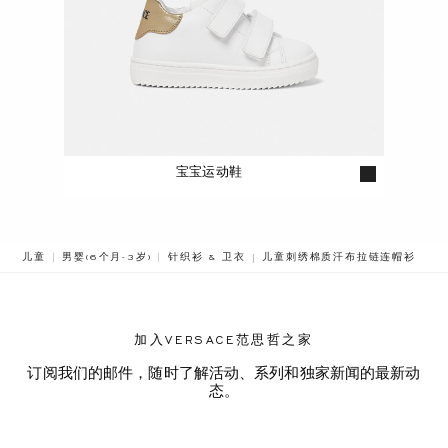
宝宝运动鞋
BREADCRUMB.ADA.LABEL.CUR
儿童
男婴(6个月-3岁)
针织衫 & 卫衣
儿童刺绣棉质汗布拉链连帽衫
加入VERSACE范思哲之家
订阅我们的邮件，随时了解活动、系列和独家新闻的最新动
态。