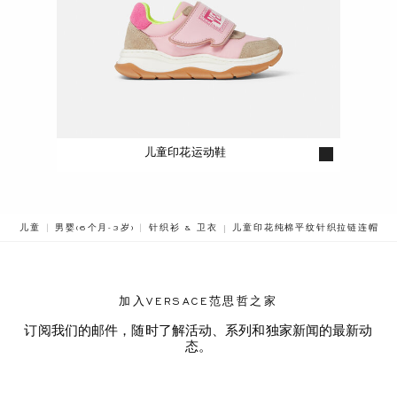
儿童印花运动鞋
BREADCRUMB.ADA.LABEL.CUR
儿童
男婴(6个月-3岁)
针织衫 & 卫衣
儿童印花纯棉平纹针织拉链连帽衫
加入VERSACE范思哲之家
订阅我们的邮件，随时了解活动、系列和独家新闻的最新动
态。