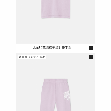
儿童印花纯棉平纹针织T恤
迷你我 12个月-5岁