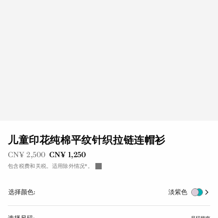
儿童印花纯棉平纹针织拉链连帽衫
之前是
现在是
CN¥ 2,500
CN¥ 1,250
包含税费和关税。适用除外情况*。
选择颜色:
淡紫色