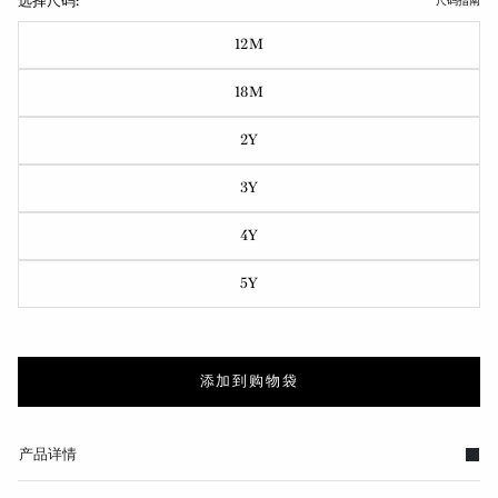
选择尺码:
尺码指南
12M
18M
2Y
3Y
4Y
5Y
添加到购物袋
产品详情