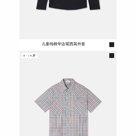
儿童纯棉华达呢西装外套
4-14岁