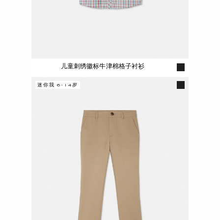
儿童刺绣徽标牛津棉格子衬衫
迷你我 6-14岁