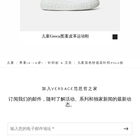
儿童Greca图案皮革运动鞋
BREADCRUMB.ADA.LABEL.CURRE
儿童
男童(4-14岁)
针织衫 & 卫衣
儿童混色纱提花针织POLO衫
加入VERSACE范思哲之家
订阅我们的邮件，随时了解活动、系列和独家新闻的最新动
态。