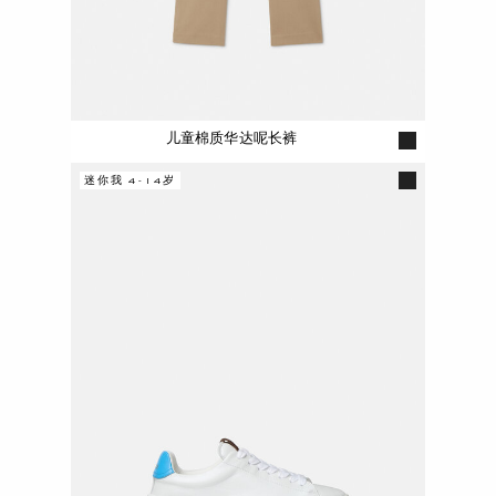
儿童棉质华达呢长裤
迷你我 4-14岁