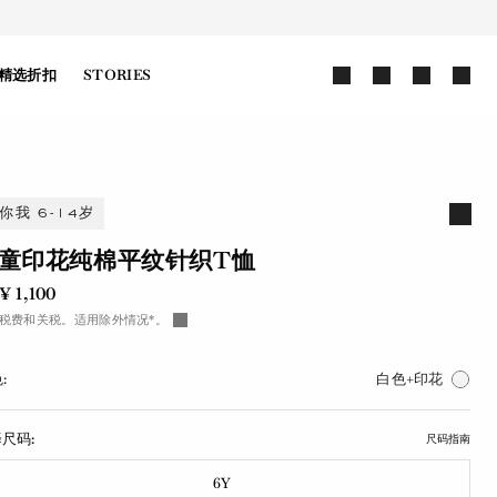
精选折扣
STORIES
你我 6-14岁
童印花纯棉平纹针织T恤
¥ 1,100
税费和关税。适用除外情况*。
:
白色+印花
尺码:
尺码指南
6Y