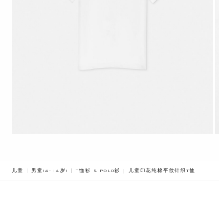
BREADCRUMB.ADA.LABEL.CUR
儿童
男童(4-14岁)
T恤衫 & POLO衫
儿童印花纯棉平纹针织T恤