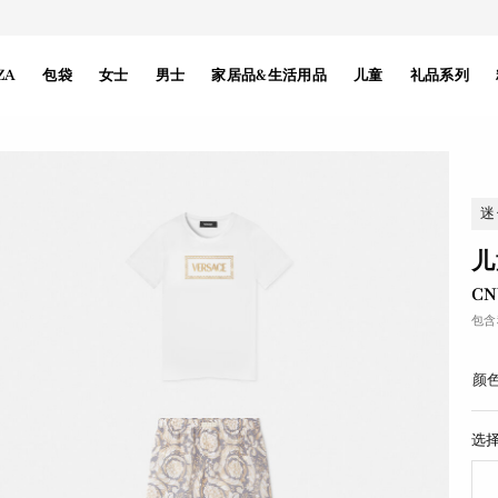
ZA
包袋
女士
男士
家居品&生活用品
儿童
礼品系列
迷
儿
CN
包含
颜色
选择