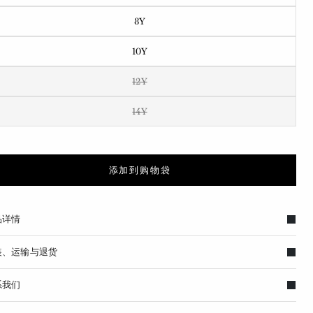
8Y
10Y
12Y
14Y
添加到购物袋
品详情
装、运输与退货
系我们