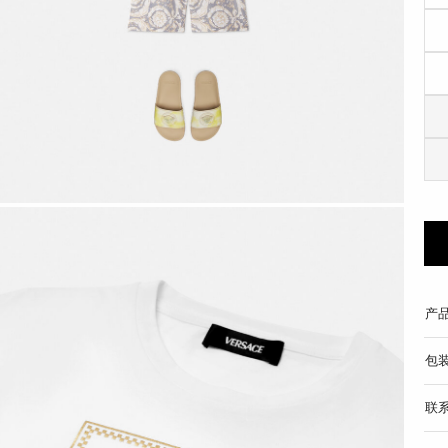
产
包
联