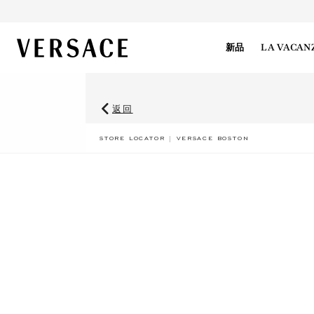
VERSACE | 主页
新品
LA VACAN
返回
BREADCRUMB.ADA.LABEL.CURRE
STORE LOCATOR
VERSACE BOSTON