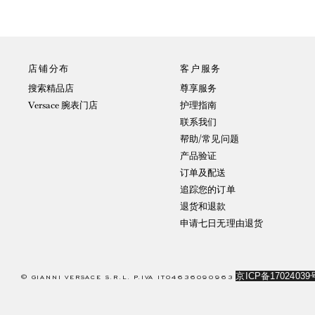
店铺分布
客户服务
搜索精品店
尊享服务
Versace 腕表门店
护理指南
联系我们
帮助/常见问题
产品验证
订单及配送
追踪您的订单
退货和退款
申请七日无理由退货
京ICP备17024039
© GIANNI VERSACE S.R.L. P.IVA IT04636090963