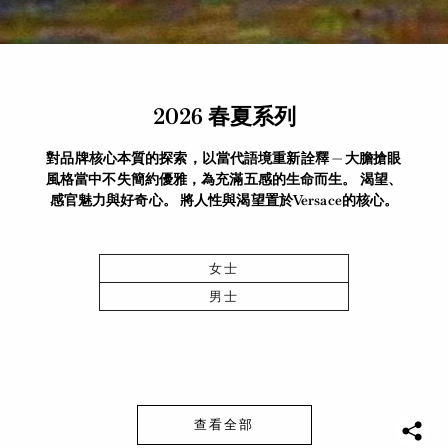
2026 春夏系列
對品牌核心本質的探索，以當代語境重新詮釋 — 大膽搶眼
風格當中不失簡約優雅，為充滿五感的生命而生。 渴望、
感官魅力與好奇心。 將人性與渴望置於Versace的核心。
女士
男士
查看全部
S
h