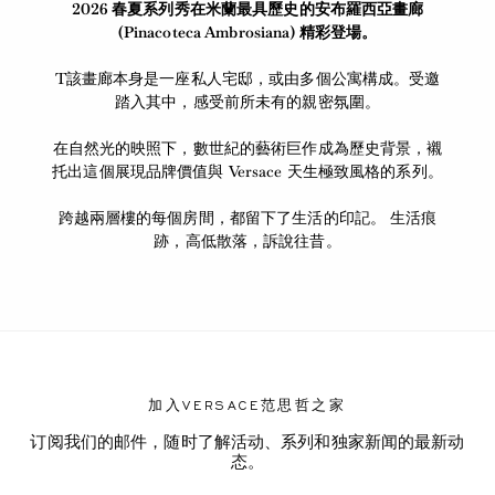
2026 春夏系列秀在米蘭最具歷史的安布羅西亞畫廊
(Pinacoteca Ambrosiana) 精彩登場。
T該畫廊本身是一座私人宅邸，或由多個公寓構成。受邀
踏入其中，感受前所未有的親密氛圍。
在自然光的映照下，數世紀的藝術巨作成為歷史背景，襯
托出這個展現品牌價值與 Versace 天生極致風格的系列。
跨越兩層樓的每個房間，都留下了生活的印記。 生活痕
跡，高低散落，訴說往昔。
加入VERSACE范思哲之家
订阅我们的邮件，随时了解活动、系列和独家新闻的最新动
态。