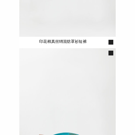
印花棉真丝绡混纺罩衫短裤