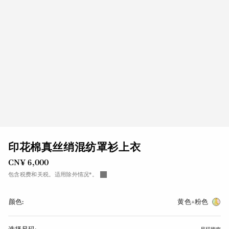
印花棉真丝绡混纺罩衫上衣
CN¥ 6,000
包含税费和关税。适用除外情况*。
颜色:
黄色+粉色