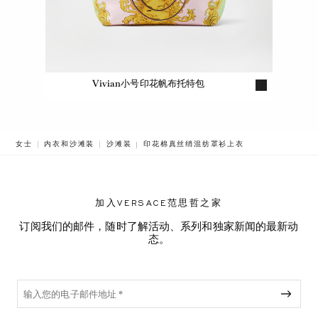
Vivian小号印花帆布托特包
BREADCRUMB.ADA.LABEL.CURRENT
女士
内衣和沙滩装
沙滩装
印花棉真丝绡混纺罩衫上衣
加入VERSACE范思哲之家
订阅我们的邮件，随时了解活动、系列和独家新闻的最新动
态。