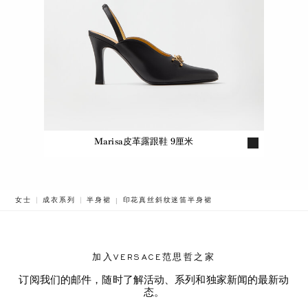
Marisa皮革露跟鞋 9厘米
BREADCRUMB.ADA.LABEL.CURRENT
女士
成衣系列
半身裙
印花真丝斜纹迷笛半身裙
加入VERSACE范思哲之家
订阅我们的邮件，随时了解活动、系列和独家新闻的最新动
态。