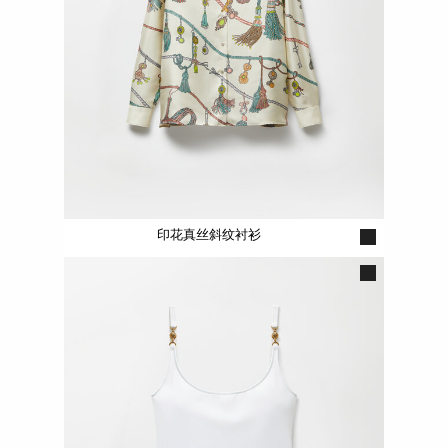
印花真丝斜纹衬衫