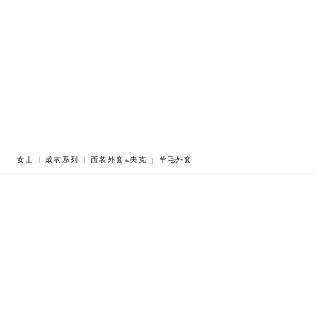
BREADCRUMB.ADA.LABEL.CURRENT
女士
成衣系列
西装外套&夹克
羊毛外套