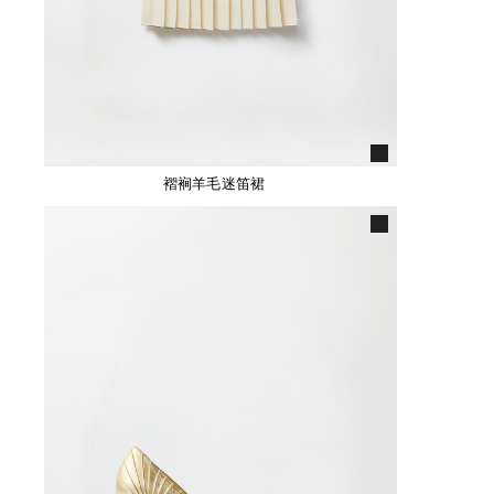
褶裥羊毛迷笛裙