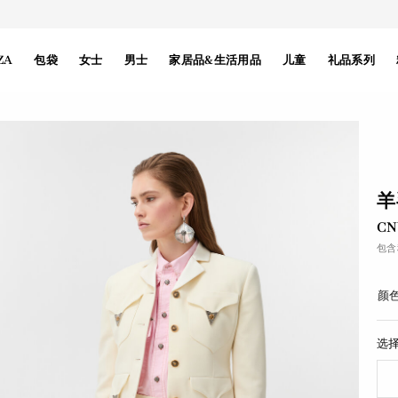
ZA
包袋
女士
男士
家居品&生活用品
儿童
礼品系列
羊
CN
包含
颜色
选择