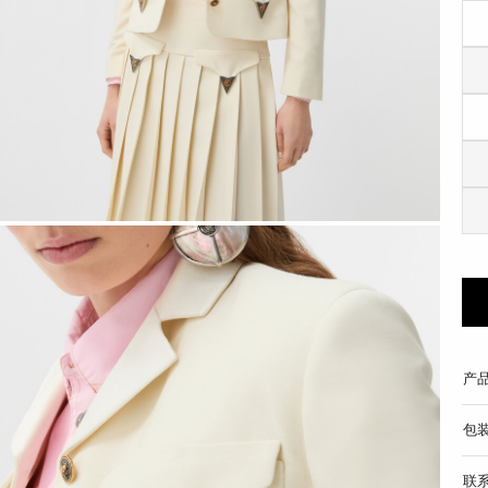
产
包
联