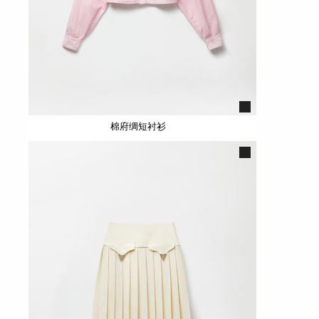
棉府绸短衬衫