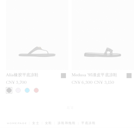
Alia橡胶平底凉鞋
Medusa '95漆皮平底凉鞋
CN¥ 3,700
之前是
CN¥ 6,300
现在是
CN¥ 3,150
8/8
BREADCRUMB.ADA.LABEL.CURR
HOMEPAGE
女士
女鞋
凉鞋和拖鞋
平底凉鞋