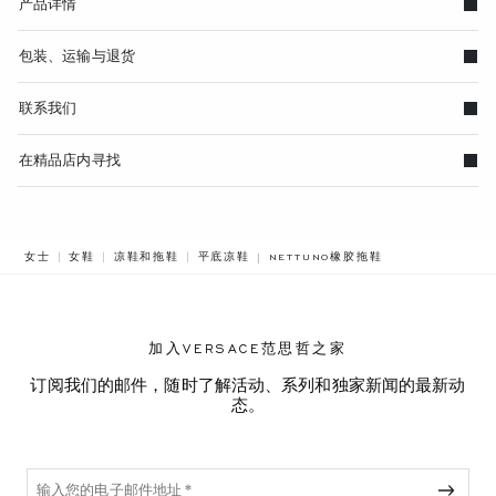
产品详情
包装、运输与退货
联系我们
在精品店内寻找
BREADCRUMB.ADA.LABEL.CURREN
女士
女鞋
凉鞋和拖鞋
平底凉鞋
NETTUNO橡胶拖鞋
加入VERSACE范思哲之家
订阅我们的邮件，随时了解活动、系列和独家新闻的最新动
态。