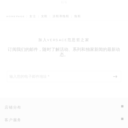
6/6
BREADCRUMB.ADA.LABEL.CURR
HOMEPAGE
女士
女鞋
凉鞋和拖鞋
拖鞋
加入VERSACE范思哲之家
订阅我们的邮件，随时了解活动、系列和独家新闻的最新动
态。
店铺分布
客户服务