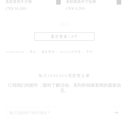
条纹直筒牛仔裤
条纹棉质丹宁短裤
CN¥ 16,400
CN¥ 8,700
24/37
显示更多13个
BREADCRUMB.ADA.LABE
HOMEPAGE
男士
成衣系列
DENIM牛仔装
牛仔
加入VERSACE范思哲之家
订阅我们的邮件，随时了解活动、系列和独家新闻的最新动
态。