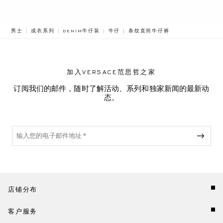
BREADCRUMB.ADA.LABEL.CURR
男士
成衣系列
DENIM牛仔装
牛仔
条纹直筒牛仔裤
加入VERSACE范思哲之家
订阅我们的邮件，随时了解活动、系列和独家新闻的最新动
态。
店铺分布
客户服务