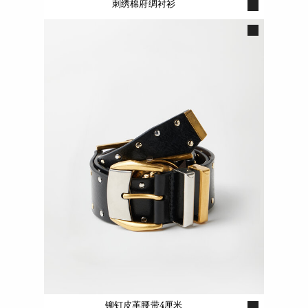
刺绣棉府绸衬衫
铆钉皮革腰带4厘米