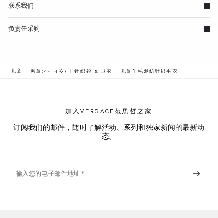
联系我们
负责任采购
BREADCRUMB.ADA.LABEL.CURRE
儿童
男童(4-14岁)
针织衫 & 卫衣
儿童羊毛混纺针织毛衣
加入VERSACE范思哲之家
订阅我们的邮件，随时了解活动、系列和独家新闻的最新动
态。